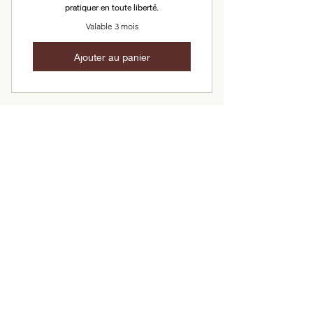
pratiquer en toute liberté.
Valable 3 mois
Ajouter au panier
Carte cadeau
yoga
Offrez un moment de respiration à
vos proches.
Le cadeau idéal pour relâcher les
tensions, apaiser le mental et
reconnecter avec son corps.